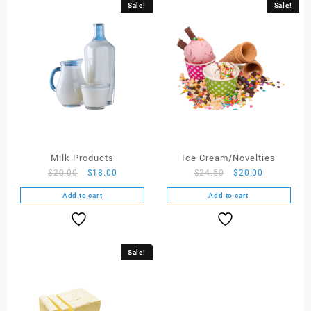
Sale!
Sale!
Milk Products
Ice Cream/Novelties
$
20.00
$
18.00
$
24.50
$
20.00
Add to cart
Add to cart
Sale!