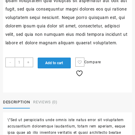
ipsam voluptatem quia voluptas sit aspernatur aut odit aut
fugit, sed quia consequuntur magni dolores eos qui ratione
voluptatem sequi nesciunt. Neque porro quisquam est, qui
dolorem ipsum quia dolor sit amet, consectetur, adipisci
velit, sed quia non numquam eius modi tempora incidunt ut
labore et dolore magnam aliquam quaerat voluptatem.
-
+
Compare
Add to cart
DESCRIPTION
REVIEWS (0)
\”Sed ut perspiciatis unde omnis iste natus error sit voluptatem
accusantium doloremque laudantium, totam rem aperiam, eaque
ipsa quae ab illo inventore veritatis et quasi architecto beatae