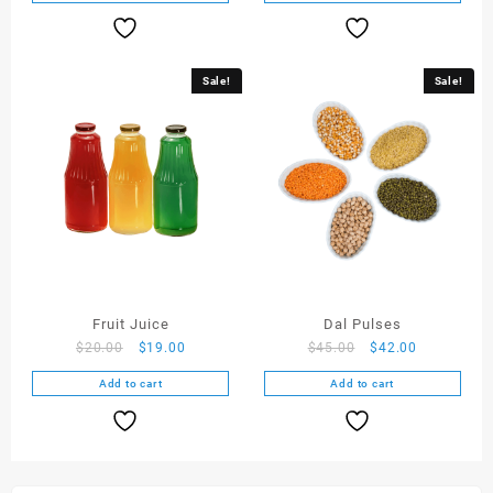
Sale!
Sale!
Fruit Juice
Dal Pulses
$
20.00
$
19.00
$
45.00
$
42.00
Add to cart
Add to cart