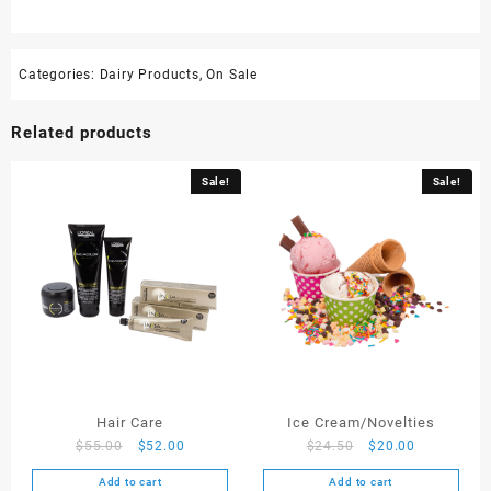
Categories:
Dairy Products
,
On Sale
Related products
Sale!
Sale!
Hair Care
Ice Cream/Novelties
$
55.00
$
52.00
$
24.50
$
20.00
Add to cart
Add to cart