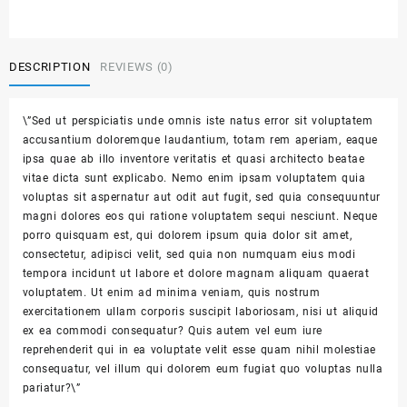
DESCRIPTION
REVIEWS (0)
\”Sed ut perspiciatis unde omnis iste natus error sit voluptatem
accusantium doloremque laudantium, totam rem aperiam, eaque
ipsa quae ab illo inventore veritatis et quasi architecto beatae
vitae dicta sunt explicabo. Nemo enim ipsam voluptatem quia
voluptas sit aspernatur aut odit aut fugit, sed quia consequuntur
magni dolores eos qui ratione voluptatem sequi nesciunt. Neque
porro quisquam est, qui dolorem ipsum quia dolor sit amet,
consectetur, adipisci velit, sed quia non numquam eius modi
tempora incidunt ut labore et dolore magnam aliquam quaerat
voluptatem. Ut enim ad minima veniam, quis nostrum
exercitationem ullam corporis suscipit laboriosam, nisi ut aliquid
ex ea commodi consequatur? Quis autem vel eum iure
reprehenderit qui in ea voluptate velit esse quam nihil molestiae
consequatur, vel illum qui dolorem eum fugiat quo voluptas nulla
pariatur?\”